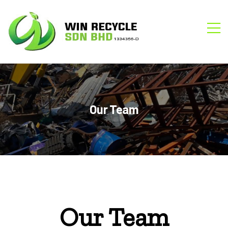
WIN
M
RECYCLE
Our Team
Our Team