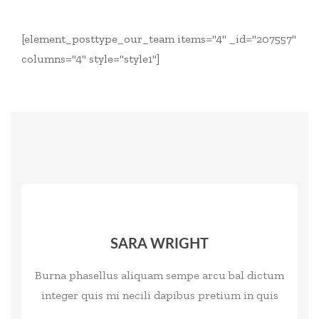
[element_posttype_our_team items="4" _id="207557"
columns="4" style="style1"]
SARA WRIGHT
Burna phasellus aliquam sempe arcu bal dictum
integer quis mi necili dapibus pretium in quis