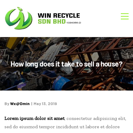
WIN
M
RECYCLE
How long does it take to sell a house?
By
Wx@dmin
May 13, 2019
Lorem ipsum dolor sit amet
, consectetur adipisicing elit,
sed do eiusmod tempor incididunt ut labore et dolore