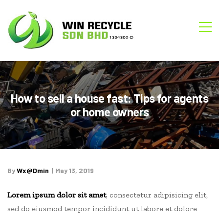
WIN
M
RECYCLE
How to sell a house fast: Tips for agents
or home owners
By
Wx@dmin
May 13, 2019
Lorem ipsum dolor sit amet
, consectetur adipisicing elit,
sed do eiusmod tempor incididunt ut labore et dolore